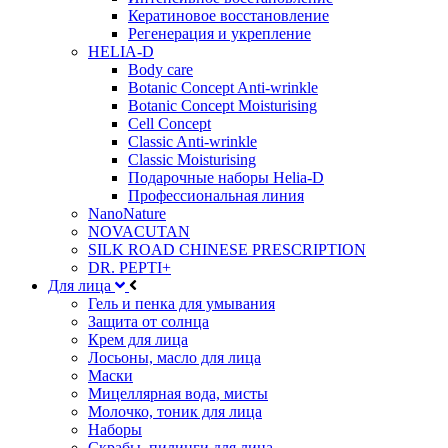
Кератиновое восстановление
Регенерация и укрепление
HELIA-D
Body care
Botanic Concept Anti-wrinkle
Botanic Concept Moisturising
Cell Concept
Classic Anti-wrinkle
Classic Moisturising
Подарочные наборы Helia-D
Профессиональная линия
NanoNature
NOVACUTAN
SILK ROAD CHINESE PRESCRIPTION
DR. PEPTI+
Для лица
Гель и пенка для умывания
Защита от солнца
Крем для лица
Лосьоны, масло для лица
Маски
Мицеллярная вода, мисты
Молочко, тоник для лица
Наборы
Скрабы, пилинги для лица