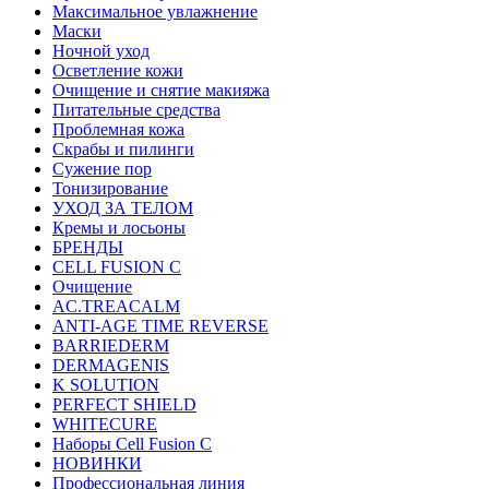
Максимальное увлажнение
Маски
Ночной уход
Осветление кожи
Очищение и снятие макияжа
Питательные средства
Проблемная кожа
Скрабы и пилинги
Сужение пор
Тонизирование
УХОД ЗА ТЕЛОМ
Кремы и лосьоны
БРЕНДЫ
CELL FUSION C
Очищение
AC.TREACALM
ANTI-AGE TIME REVERSE
BARRIEDERM
DERMAGENIS
K SOLUTION
PERFECT SHIELD
WHITECURE
Наборы Cell Fusion C
НОВИНКИ
Профессиональная линия