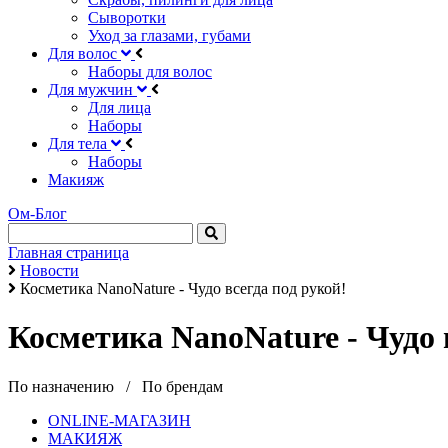
Сыворотки
Уход за глазами, губами
Для волос
Наборы для волос
Для мужчин
Для лица
Наборы
Для тела
Наборы
Макияж
Ом-Блог
Главная страница
Новости
Косметика NanoNature - Чудо всегда под рукой!
Косметика NanoNature - Чудо 
По назначению
/
По брендам
ONLINE-МАГАЗИН
МАКИЯЖ