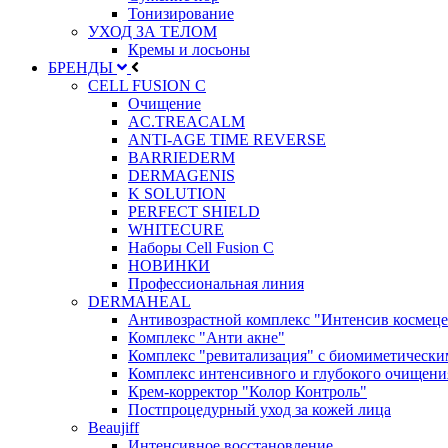
Тонизирование
УХОД ЗА ТЕЛОМ
Кремы и лосьоны
БРЕНДЫ
CELL FUSION C
Очищение
AC.TREACALM
ANTI-AGE TIME REVERSE
BARRIEDERM
DERMAGENIS
K SOLUTION
PERFECT SHIELD
WHITECURE
Наборы Cell Fusion C
НОВИНКИ
Профессиональная линия
DERMAHEAL
Антивозрастной комплекс "Интенсив космеце
Комплекс "Анти акне"
Комплекс "ревитализация" с биомиметическ
Комплекс интенсивного и глубокого очищени
Крем-корректор "Колор Контроль"
Постпроцедурный уход за кожей лица
Beaujiff
Интенсивное восстановление