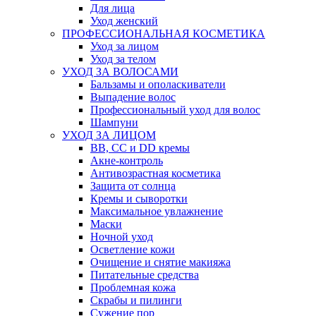
Для лица
Уход женский
ПРОФЕССИОНАЛЬНАЯ КОСМЕТИКА
Уход за лицом
Уход за телом
УХОД ЗА ВОЛОСАМИ
Бальзамы и ополаскиватели
Выпадение волос
Профессиональный уход для волос
Шампуни
УХОД ЗА ЛИЦОМ
BB, CC и DD кремы
Акне-контроль
Антивозрастная косметика
Защита от солнца
Кремы и сыворотки
Максимальное увлажнение
Маски
Ночной уход
Осветление кожи
Очищение и снятие макияжа
Питательные средства
Проблемная кожа
Скрабы и пилинги
Сужение пор