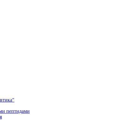
втика"
ими пептидами
я