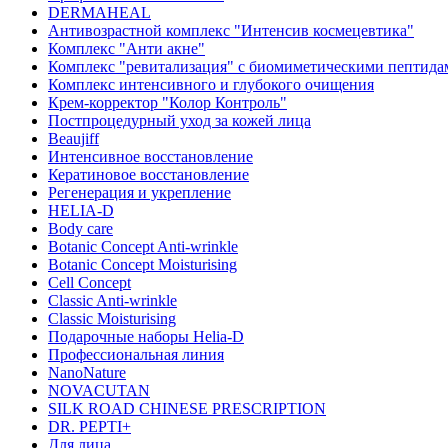
DERMAHEAL
Антивозрастной комплекс "Интенсив космецевтика"
Комплекс "Анти акне"
Комплекс "ревитализация" с биомиметическими пептида
Комплекс интенсивного и глубокого очищения
Крем-корректор "Колор Контроль"
Постпроцедурный уход за кожей лица
Beaujiff
Интенсивное восстановление
Кератиновое восстановление
Регенерация и укрепление
HELIA-D
Body care
Botanic Concept Anti-wrinkle
Botanic Concept Moisturising
Cell Concept
Classic Anti-wrinkle
Classic Moisturising
Подарочные наборы Helia-D
Профессиональная линия
NanoNature
NOVACUTAN
SILK ROAD CHINESE PRESCRIPTION
DR. PEPTI+
Для лица