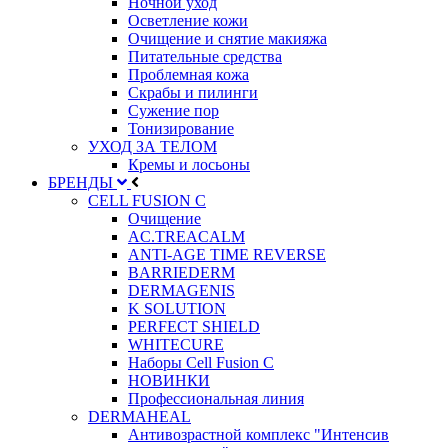
Ночной уход
Осветление кожи
Очищение и снятие макияжа
Питательные средства
Проблемная кожа
Скрабы и пилинги
Сужение пор
Тонизирование
УХОД ЗА ТЕЛОМ
Кремы и лосьоны
БРЕНДЫ
CELL FUSION C
Очищение
AC.TREACALM
ANTI-AGE TIME REVERSE
BARRIEDERM
DERMAGENIS
K SOLUTION
PERFECT SHIELD
WHITECURE
Наборы Cell Fusion C
НОВИНКИ
Профессиональная линия
DERMAHEAL
Антивозрастной комплекс "Интенсив