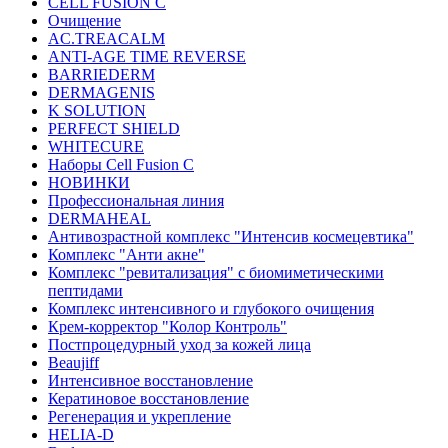
CELL FUSION C
Очищение
AC.TREACALM
ANTI-AGE TIME REVERSE
BARRIEDERM
DERMAGENIS
K SOLUTION
PERFECT SHIELD
WHITECURE
Наборы Cell Fusion C
НОВИНКИ
Профессиональная линия
DERMAHEAL
Антивозрастной комплекс "Интенсив космецевтика"
Комплекс "Анти акне"
Комплекс "ревитализация" с биомиметическими
пептидами
Комплекс интенсивного и глубокого очищения
Крем-корректор "Колор Контроль"
Постпроцедурный уход за кожей лица
Beaujiff
Интенсивное восстановление
Кератиновое восстановление
Регенерация и укрепление
HELIA-D