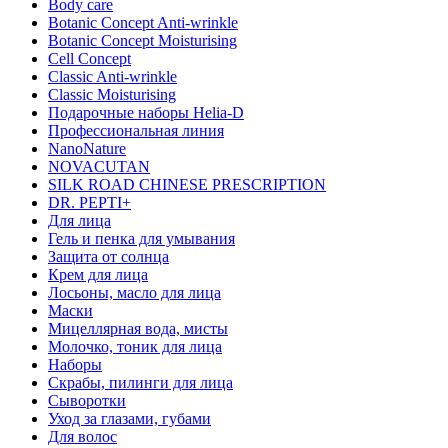
Body care
Botanic Concept Anti-wrinkle
Botanic Concept Moisturising
Cell Concept
Classic Anti-wrinkle
Classic Moisturising
Подарочные наборы Helia-D
Профессиональная линия
NanoNature
NOVACUTAN
SILK ROAD CHINESE PRESCRIPTION
DR. PEPTI+
Для лица
Гель и пенка для умывания
Защита от солнца
Крем для лица
Лосьоны, масло для лица
Маски
Мицеллярная вода, мисты
Молочко, тоник для лица
Наборы
Скрабы, пилинги для лица
Сыворотки
Уход за глазами, губами
Для волос