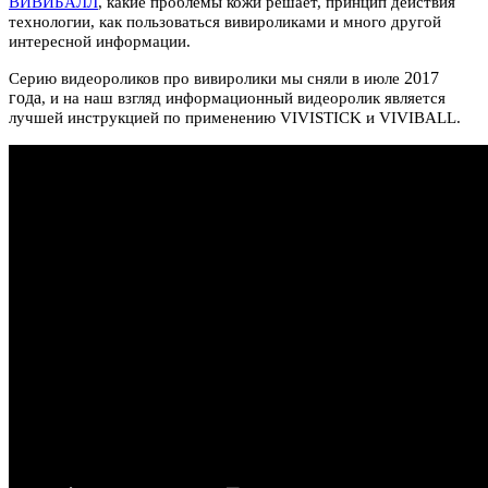
ВИВИБАЛЛ
, какие проблемы кожи решает, принцип действия
технологии, как пользоваться вивироликами и много другой
интересной информации.
2017
Серию видеороликов про вивиролики мы сняли в июле
года
, и на наш взгляд информационный видеоролик является
лучшей инструкцией по применению VIVISTICK и VIVIBALL.