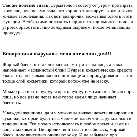
Так же полезно знать:
дерматологи советуют утром протирать
кожу лица кусочками льда, это хорошо тонизирует кожу и лечит
кожные заболевания. Так вот, вивиролик, может выполнять и эти
функции. Необходимо положить шарик в холодильник на ночь, а
утром обработать лицо холодным шариком, после очищающих
процедур.
Вивиролики выручают меня в течении дня!!!
Жирный блеск, он так некрасиво смотрится на лице, а кожа
напоминает маслянистый блин! Пудры и косметических средств
хватает на несколько часов и чем чаще мы припудриваемся, тем
толще слой косметики, который похож уже на маску.
Можно растирать пудру, втирать пудру, тем самым забивая поры
лица, но все равно через некоторое время лицо начинает
блестеть.
У каждой женщины, да и у мужчины должен лежать вивиролик в
сумочке, который будет незаменимой палочкой выручалочкой в
течении дня. Его можно использовать в любое время и даже на
лице с макияжем. Вивиролик впитывает в себя весь, жирный
блеск, дополнительно очищают кожу. И не забываем про