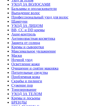
Уход за телом
УХОД ЗА ВОЛОСАМИ
Бальзамы и ополаскиватели
Выпадение волос
Профессиональный уход для волос
Шампуни
УХОД ЗА ЛИЦОМ
BB, CC и DD кремы
Акне-контроль
Антивозрастная косметика
Защита от солнца
Кремы и сыворотки
Максимальное увлажнение
Маски
Ночной уход
Осветление кожи
Очищение и снятие макияжа
Питательные средства
Проблемная кожа
Скрабы и пилинги
Сужение пор
Тонизирование
УХОД ЗА ТЕЛОМ
Кремы и лосьоны
БРЕНДЫ