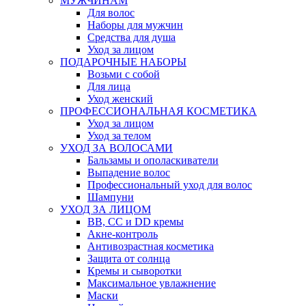
МУЖЧИНАМ
Для волос
Наборы для мужчин
Средства для душа
Уход за лицом
ПОДАРОЧНЫЕ НАБОРЫ
Возьми с собой
Для лица
Уход женский
ПРОФЕССИОНАЛЬНАЯ КОСМЕТИКА
Уход за лицом
Уход за телом
УХОД ЗА ВОЛОСАМИ
Бальзамы и ополаскиватели
Выпадение волос
Профессиональный уход для волос
Шампуни
УХОД ЗА ЛИЦОМ
BB, CC и DD кремы
Акне-контроль
Антивозрастная косметика
Защита от солнца
Кремы и сыворотки
Максимальное увлажнение
Маски