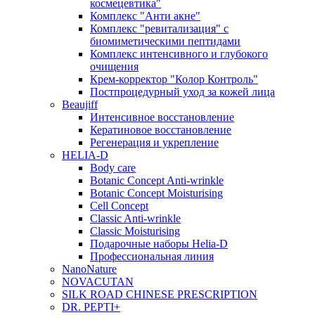
космецевтика"
Комплекс "Анти акне"
Комплекс "ревитализация" с
биомиметическими пептидами
Комплекс интенсивного и глубокого
очищения
Крем-корректор "Колор Контроль"
Постпроцедурный уход за кожей лица
Beaujiff
Интенсивное восстановление
Кератиновое восстановление
Регенерация и укрепление
HELIA-D
Body care
Botanic Concept Anti-wrinkle
Botanic Concept Moisturising
Cell Concept
Classic Anti-wrinkle
Classic Moisturising
Подарочные наборы Helia-D
Профессиональная линия
NanoNature
NOVACUTAN
SILK ROAD CHINESE PRESCRIPTION
DR. PEPTI+